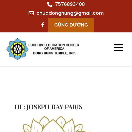
Skip
7576893408
to
chuadonghung@gmail.com
content
CÚNG DƯỜNG
Chùa Đông Hưng
– Virginia Beach
– VA
HL: JOSEPH RAY PARIS