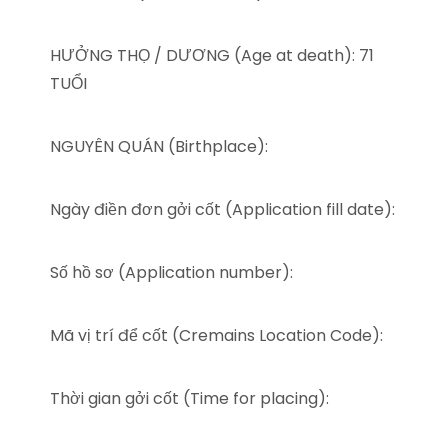
HƯỞNG THỌ / DƯƠNG (Age at death): 71
TUỔI
NGUYÊN QUÁN (Birthplace):
Ngày điền đơn gởi cốt (Application fill date):
Số hồ sơ (Application number):
Mã vị trí để cốt (Cremains Location Code):
Thời gian gởi cốt (Time for placing):