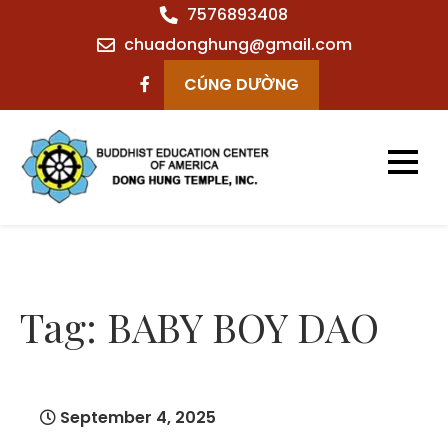
Skip
7576893408
to
chuadonghung@gmail.com
content
CÚNG DƯỜNG
Chùa Đông Hưng
– Virginia Beach
– VA
Tag:
BABY BOY DAO
September 4, 2025