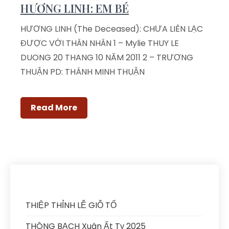
HƯƠNG LINH: EM BÉ
HƯƠNG LINH (The Deceased): CHƯA LIÊN LẠC
ĐƯỢC VỚI THÂN NHÂN 1 – Mylie THUY LE
DUONG 20 THANG 10 NĂM 2011 2 – TRƯƠNG
THUẬN PD: THÁNH MINH THUẬN
Read More
THIỆP THỈNH LỄ GIỖ TỔ
THÔNG BẠCH Xuân Ất Tỵ 2025