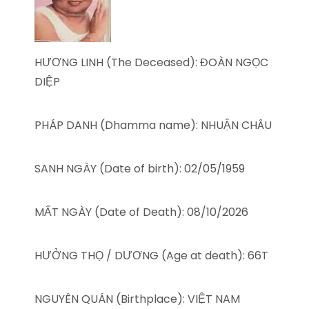
HƯƠNG LINH (The Deceased): ĐOÀN NGỌC
DIỆP
PHÁP DANH (Dhamma name): NHUẬN CHÂU
SANH NGÀY (Date of birth): 02/05/1959
MẤT NGÀY (Date of Death): 08/10/2026
HƯỞNG THỌ / DƯƠNG (Age at death): 66T
NGUYÊN QUÁN (Birthplace): VIỆT NAM