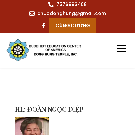
Skip
7576893408
to
chuadonghung@gmail.com
content
CÚNG DƯỜNG
Chùa Đông Hưng
– Virginia Beach
– VA
HL: ĐOÀN NGỌC DIỆP