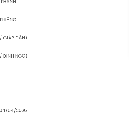
 THÀNH
THIỀNG
0/ GIÁP DẦN)
2/ BÍNH NGỌ)
): 04/04/2026