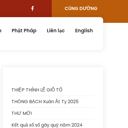
CÚNG DƯỜNG
n
Phật Pháp
Liên lạc
English
THIỆP THỈNH LỄ GIỖ TỔ
THÔNG BẠCH Xuân Ất Tỵ 2025
THƯ MỜI
Kết quả xổ số gây quỹ năm 2024