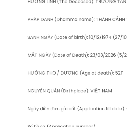
HƯƠNG LINH (The Deceased): TRƯƠNG TẤN
PHÁP DANH (Dhamma name): THÁNH CẢNH 
SANH NGÀY (Date of birth): 10/12/1974 (27/1
MẤT NGÀY (Date of Death): 23/03/2026 (5/
HƯỞNG THỌ / DƯƠNG (Age at death): 52T
NGUYÊN QUÁN (Birthplace): VIỆT NAM
Ngày điền đơn gởi cốt (Application fill date
Số hồ sơ (Application number):